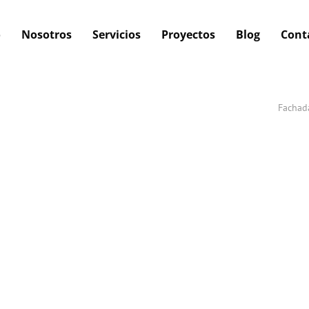
o
Nosotros
Servicios
Proyectos
Blog
Cont
Fachada
By
Grupo Garmat
Los ascensores y elevadores son instalaciones
tremendamente importantes en los edificios, ya que