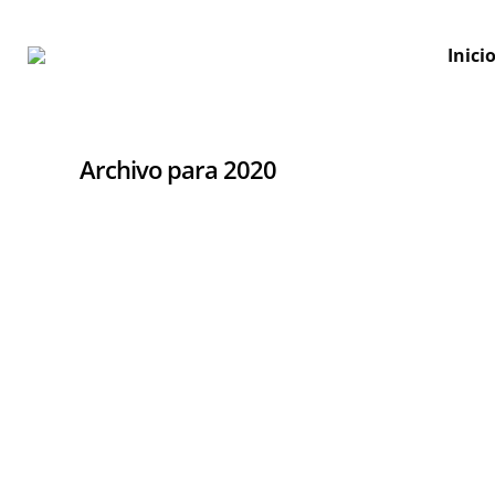
Inici
Archivo para 2020
By
Grupo Garmat
Cuando una comunidad de propietarios se plantea
rehabilitar su edificio, algunas de las dudas más