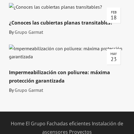
FEB
18
¿Conoces las cubiertas planas transitables?
By
Grupo Garmat
MAY
23
Impermeabilización con poliurea: máxima
protección garantizada
By
Grupo Garmat
Home
El Grupo
Fachadas eficientes
Instalación de
ascensores
Proyectos